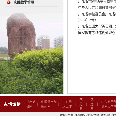
·
广东省“教学质量与教学
实践教学管理
·
中华人民共和国教育部令
·
广东省学位委员会广东省
〔2014〕2号）
·
广东省全国大学英语四、
·
国家教育考试违规处理办
求
党
共产党
中国共产党
广东组
广东省干
|
|
|
|
|
是
建
员网
新闻网
织工作
训网络学
网
网
中国·广东·仲恺农业工程学院·教务部（