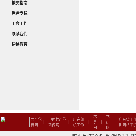
教务指南
党务专栏
工会工作
联系我们
耕读教育
求
党
共产党
中国共产党
广东组
广东省干
|
|
|
|
|
是
建
员网
新闻网
织工作
训网络学
网
网
中国·广东·仲恺农业工程学院·教务部（